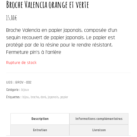
Broche Valencia orange et verte
15,00
€
Broche Valencia en papier japonais, composée d’un
sequin recouvert de papier japonais. Le papier est
protégé par de la résine pour le rendre résistant.
Fermeture pin’s à l’arrière
Rupture de stock
UGS :
BROV - 002
Catégorie :
bijoux
Étiquettes :
bijou
,
broche
,
doré
,
japonais
,
papier
Description
Informations complémentaires
Entretien
Livraison