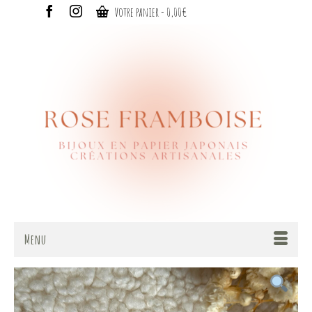
Votre panier
-
0,00
€
Menu