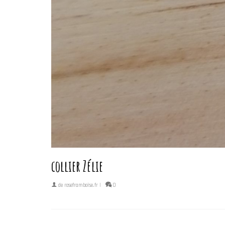
collier Zélie
de
roseframboise.fr
|
0