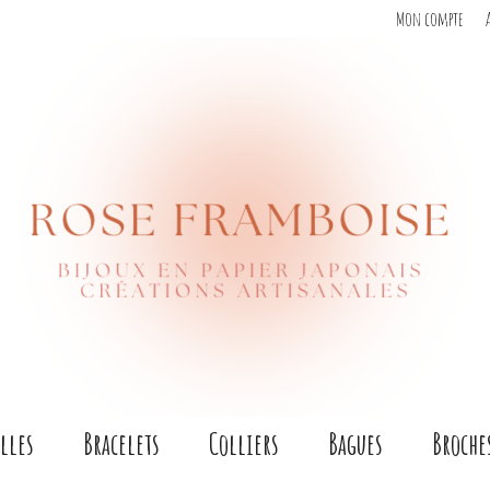
Mon compte
lles
Bracelets
Colliers
Bagues
Broche