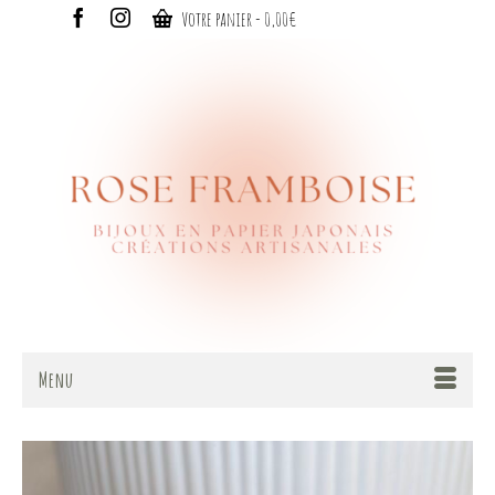
Votre panier
-
0,00
€
Menu