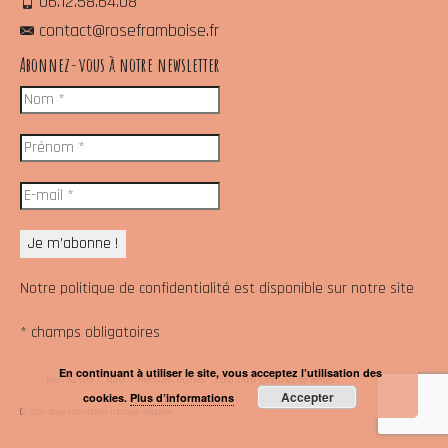
06.12.58.64.08
contact@roseframboise.fr
Abonnez-vous à notre newsletter
Notre politique de confidentialité est disponible sur notre site
* champs obligatoires
En continuant à utiliser le site, vous acceptez l’utilisation des
Plan du site
RGPD
Mentions légales
Conditions générales de ventes
Accepter
cookies.
Plus d’informations
© 2026 Rose Framboise, marque déposée