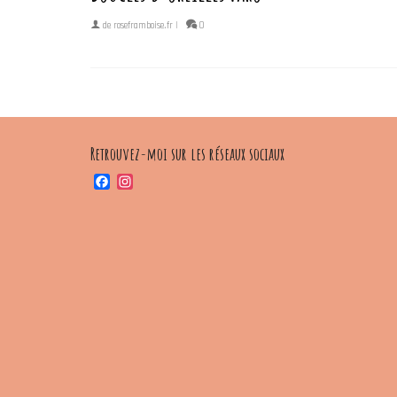
de
roseframboise.fr
|
0
Retrouvez-moi sur les réseaux sociaux
Facebook
Instagram