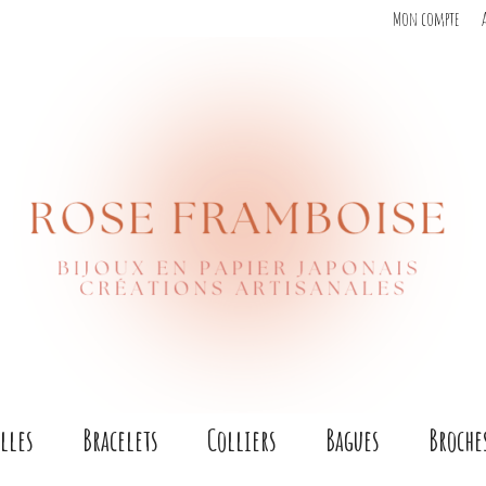
Mon compte
lles
Bracelets
Colliers
Bagues
Broche